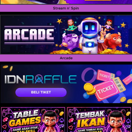
Online Link Login Toto4D Resmi 2026. Hak Cipta
Dilindungi.
Stream n' Spin
Arcade