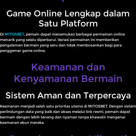
Game Online Lengkap dalam
Satu Platform
Di
MITOSBET
, pemain dapat menemukan berbagai permainan online
menarik yang selalu diperbarui. Variasi permainan ini memberikan
pengalaman bermain yang seru dan tidak membosankan bagi para
penggemar game online.
Keamanan dan
Kenyamanan Bermain
Sistem Aman dan Terpercaya
Keamanan menjadi salah satu prioritas utama di MITOSBET. Dengan sistem
perlindungan data yang baik dan akses melalui link resmi, pemain dapat
bermain dengan lebih tenang dan nyaman tanpa khawatir mengenai
keamanan akun mereka.