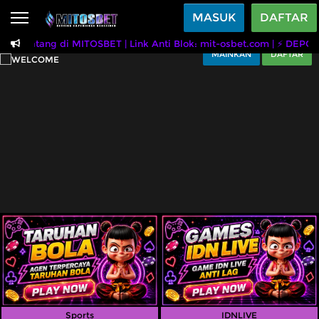
MASUK
DAFTAR
at datang di MITOSBET | Link Anti Blok: mit-osbet.com | ⚡ DEPOSI
Beranda
MAINKAN
DAFTAR
MITOSBET | Tempat Be
Sports
BARU
PROMO
Live Casino
BARU
IDNPoker
BARU
Slots
PROMO
IDNLIVE
BARU
Stream N Spin
Arcade
PROMO
Table Games
Lottery
Sports
IDNLIVE
BARU
PROMO