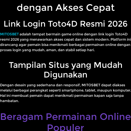
dengan Akses Cepat
Link Login Toto4D Resmi 2026
MITOSBET
adalah tempat bermain game online dengan link login Toto4D
resmi 2026 yang menawarkan akses cepat dan sistem modern. Platform ini
dirancang agar pemain bisa menikmati berbagai permainan online dengan
proses login yang mudah, aman, dan stabil setiap hari.
Tampilan Situs yang Mudah
Digunakan
Dengan desain yang sederhana dan responsif, MITOSBET dapat diakses
melalui berbagai perangkat seperti smartphone, tablet, maupun komputer.
Hal ini membuat pemain dapat menikmati permainan kapan saja tanpa
hambatan.
Beragam Permainan Online
Populer